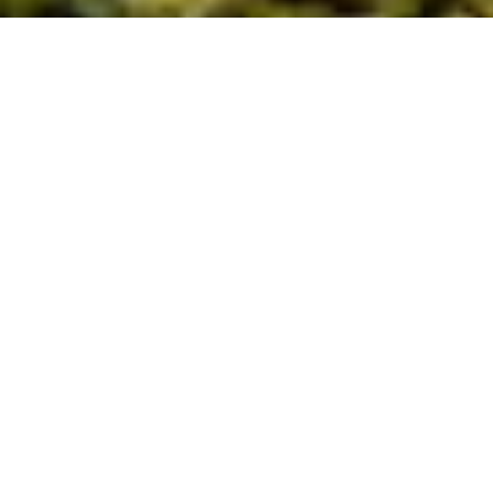
WARUM BEI UNS BUCHEN?
Spezielle Unterkünfte
Reisekombinationen
Tolle Lodges, Ranches und
Wir bieten qualitativ
Boutique Hotels für eine
hochwertige Touren in
einzigartige Reise nach
verschiedene Länder mit
Ecuador.
deutschsprachigen